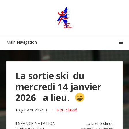
Skip
Skip
to
to
navigation
content
Main Navigation
La sortie ski du
mercredi 14 janvier
2026 a lieu.
13 janvier 2026
Non classé
Navigation
!! SÉANCE NATATION
La sortie ski du
VENDREDI 19H
samedi 17 janvier