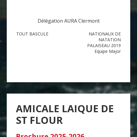
Délégation AURA Clermont
Navigation
TOUT BASCULE
NATIONAUX DE
NATATION
de
PALAISEAU 2019
Equipe Major
l’article
AMICALE LAIQUE DE
ST FLOUR
Brochure 2025-2026