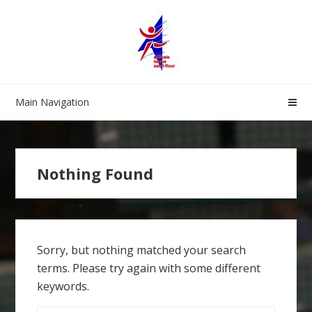
Skip
Skip
to
to
navigation
content
Main Navigation
Nothing Found
Sorry, but nothing matched your search
terms. Please try again with some different
keywords.