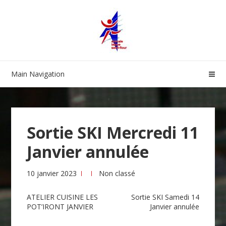
Skip
Skip
to
to
navigation
content
Main Navigation
Sortie SKI Mercredi 11
Janvier annulée
10 janvier 2023
Non classé
Navigation
ATELIER CUISINE LES
Sortie SKI Samedi 14
POT’IRONT JANVIER
Janvier annulée
de