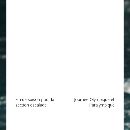
Navigation
Fin de saison pour la
Journée Olympique et
section escalade:
Paralympique
de
l’article