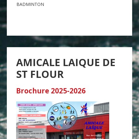
Navigation
BADMINTON
de
l’article
AMICALE LAIQUE DE
ST FLOUR
Brochure 2025-2026