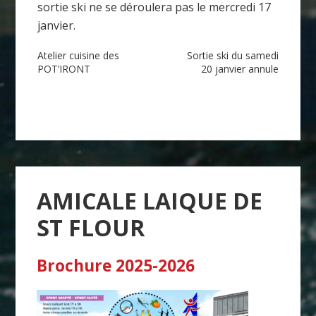
sortie ski ne se déroulera pas le mercredi 17
janvier.
Navigation
Atelier cuisine des
Sortie ski du samedi
POT’IRONT
20 janvier annule
de
l’article
AMICALE LAIQUE DE
ST FLOUR
Brochure 2025-2026